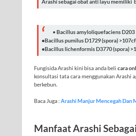
Arashi sebagai obat anti layu memilik
•
Bacillus amyloliquefaciens D203 
•Bacillus pumilus D1729 (spora) >107cf
•Bacillus lichenformis D3770 (spora) >
Fungisida Arashi kini bisa anda beli
cara on
konsultasi tata cara menggunakan Arashi ag
berkebun.
Baca Juga :
Arashi Manjur Mencegah Dan 
Manfaat Arashi Sebaga