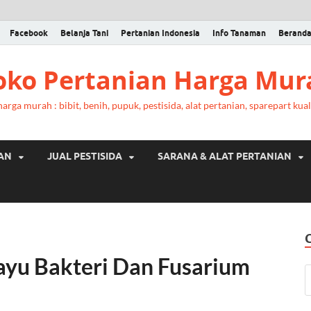
Facebook
Belanja Tani
Pertanian Indonesia
Info Tanaman
Berand
Toko Pertanian Harga Mur
rga murah : bibit, benih, pupuk, pestisida, alat pertanian, sparepart kual
RAN
JUAL PESTISIDA
SARANA & ALAT PERTANIAN
Layu Bakteri Dan Fusarium