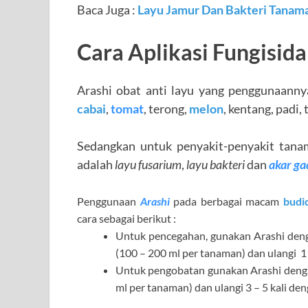
Baca Juga :
Layu Jamur Dan Bakteri Tanama
Cara Aplikasi Fungisida
Arashi obat anti layu yang penggunaanny
cabai
,
tomat
, terong,
melon
, kentang, padi,
Sedangkan untuk penyakit-penyakit tanam
adalah
layu fusarium
,
layu bakteri
dan
akar ga
Penggunaan
Arashi
pada berbagai macam
budi
cara sebagai berikut :
Untuk pencegahan, gunakan Arashi deng
(100 – 200 ml per tanaman) dan ulangi 1 
U
ntuk pengobatan gunakan Arashi denga
ml per tanaman) dan ulangi 3 – 5 kali den