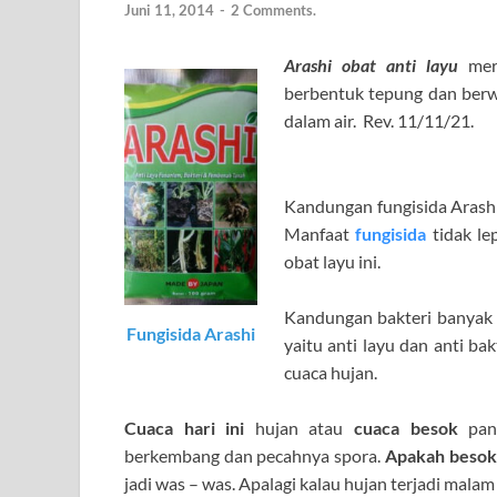
Juni 11, 2014
-
2 Comments.
Arashi obat anti layu
me
berbentuk tepung dan berw
dalam air. Rev. 11/11/21.
Kandungan fungisida Arashi
Manfaat
fungisida
tidak le
obat layu ini.
Kandungan bakteri banyak 
Fungisida
Arashi
yaitu anti layu dan anti bakt
cuaca hujan.
Cuaca hari ini
hujan atau
cuaca besok
pana
berkembang dan pecahnya spora.
Apakah besok
jadi was – was. Apalagi kalau hujan terjadi malam 