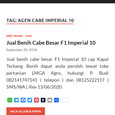
TAG:
AGEN CABE IMPERIAL 10
BIBIT BENIH
/
JUAL
Jual Benih Cabe Besar F1 Imperial 10
September 20, 2018
Jual benih cabe besar F1 Imperial 10 cap Kapal
Terbang. Benih dapat anda peroleh lewat toko
pertanian LMGA Agro, hubungi P. Budi
082141747141 ( telepon ) dan 08125222117 (
SMS/WA ). Rev 13/06/2020.
W
T
F
T
P
T
E
S
h
e
a
w
i
u
m
h
a
l
c
i
n
m
a
a
BACA SELENGKAPNYA
t
e
e
t
t
b
i
r