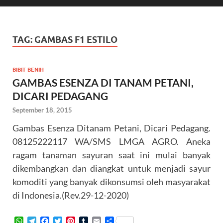
TAG:
GAMBAS F1 ESTILO
BIBIT BENIH
GAMBAS ESENZA DI TANAM PETANI,
DICARI PEDAGANG
September 18, 2015
Gambas Esenza Ditanam Petani, Dicari Pedagang.
08125222117 WA/SMS LMGA AGRO. Aneka
ragam tanaman sayuran saat ini mulai banyak
dikembangkan dan diangkat untuk menjadi sayur
komoditi yang banyak dikonsumsi oleh masyarakat
di Indonesia.(Rev.29-12-2020)
W
T
F
T
P
T
E
S