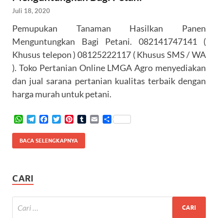
Juli 18, 2020
Pemupukan Tanaman Hasilkan Panen
Menguntungkan Bagi Petani. 082141747141 (
Khusus telepon ) 08125222117 ( Khusus SMS / WA
). Toko Pertanian Online LMGA Agro menyediakan
dan jual sarana pertanian kualitas terbaik dengan
harga murah untuk petani.
W
T
F
T
P
T
E
S
h
e
a
w
i
u
m
h
a
l
c
i
n
m
a
a
BACA SELENGKAPNYA
t
e
e
t
t
b
i
r
s
g
b
t
e
l
l
e
A
r
o
e
r
r
p
a
o
r
e
CARI
p
m
k
s
t