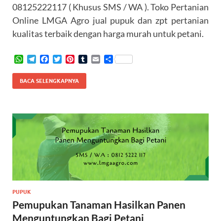
08125222117 ( Khusus SMS / WA ). Toko Pertanian
Online LMGA Agro jual pupuk dan zpt pertanian
kualitas terbaik dengan harga murah untuk petani.
W
T
F
T
P
T
E
S
h
e
a
w
i
u
m
h
a
l
c
i
n
m
a
a
BACA SELENGKAPNYA
t
e
e
t
t
b
i
r
s
g
b
t
e
l
l
e
A
r
o
e
r
r
p
a
o
r
e
p
m
k
s
t
PUPUK
Pemupukan Tanaman Hasilkan Panen
Menguntungkan Bagi Petani