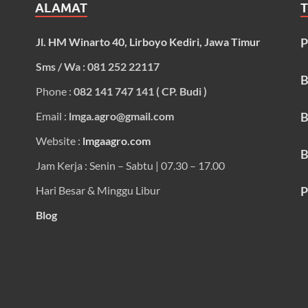
ALAMAT
Jl. HM Winarto 40, Lirboyo Kediri, Jawa Timur
P
Sms / Wa : 081 252 22117
B
Phone :
082 141 747 141 ( CP. Budi )
Email :
lmga.agro@gmail.com
B
Website :
lmgaagro.com
B
Jam Kerja : Senin – Sabtu | 07.30 – 17.00
Hari Besar & Minggu Libur
P
Blog