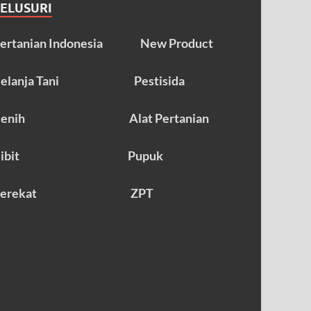
TELUSURI
ertanian Indonesia
New Product
elanja Tani
Pestisida
enih
Alat Pertanian
ibit
Pupuk
erekat
ZPT