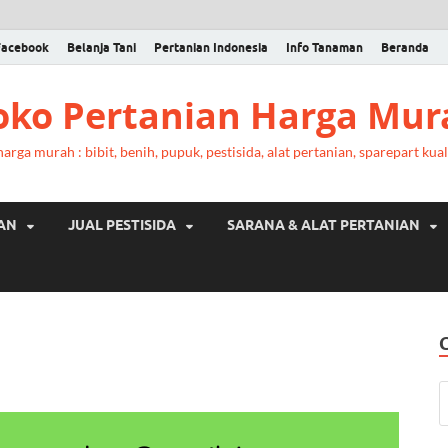
Facebook
Belanja Tani
Pertanian Indonesia
Info Tanaman
Beranda
Toko Pertanian Harga Mur
rga murah : bibit, benih, pupuk, pestisida, alat pertanian, sparepart kual
RAN
JUAL PESTISIDA
SARANA & ALAT PERTANIAN