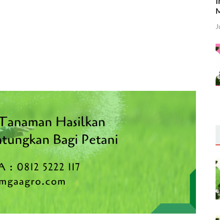
I
M
J