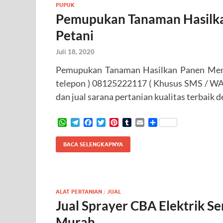
PUPUK
Pemupukan Tanaman Hasilk
Petani
Juli 18, 2020
Pemupukan Tanaman Hasilkan Panen Meng
telepon ) 08125222117 ( Khusus SMS / WA
dan jual sarana pertanian kualitas terbaik 
W
T
F
T
P
T
E
S
h
e
a
w
i
u
m
h
a
l
c
i
n
m
a
a
BACA SELENGKAPNYA
t
e
e
t
t
b
i
r
s
g
b
t
e
l
l
e
A
r
o
e
r
r
p
a
o
r
e
p
m
k
s
ALAT PERTANIAN
/
JUAL
t
Jual Sprayer CBA Elektrik 
Murah