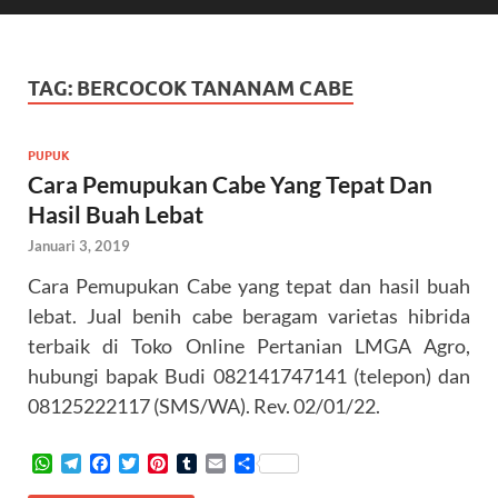
TAG:
BERCOCOK TANANAM CABE
PUPUK
Cara Pemupukan Cabe Yang Tepat Dan
Hasil Buah Lebat
Januari 3, 2019
Cara Pemupukan Cabe yang tepat dan hasil buah
lebat. Jual benih cabe beragam varietas hibrida
terbaik di Toko Online Pertanian LMGA Agro,
hubungi bapak Budi 082141747141 (telepon) dan
08125222117 (SMS/WA). Rev. 02/01/22.
W
T
F
T
P
T
E
S
h
e
a
w
i
u
m
h