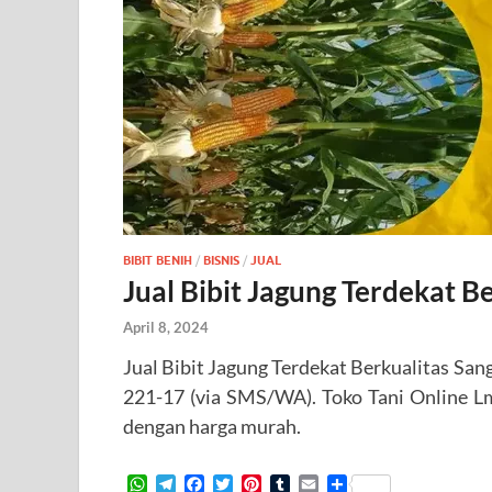
BIBIT BENIH
/
BISNIS
/
JUAL
Jual Bibit Jagung Terdekat 
April 8, 2024
Jual Bibit Jagung Terdekat Berkualitas S
221-17 (via SMS/WA). Toko Tani Online Lmg
dengan harga murah.
W
T
F
T
P
T
E
S