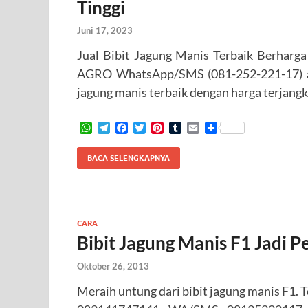
Tinggi
Juni 17, 2023
Jual Bibit Jagung Manis Terbaik Berharg
AGRO WhatsApp/SMS (081-252-221-17) at
jagung manis terbaik dengan harga terjan
W
T
F
T
P
T
E
S
h
e
a
w
i
u
m
h
a
l
c
i
n
m
a
a
BACA SELENGKAPNYA
t
e
e
t
t
b
i
r
s
g
b
t
e
l
l
e
A
r
o
e
r
r
p
a
o
r
e
p
m
k
s
CARA
t
Bibit Jagung Manis F1 Jadi 
Oktober 26, 2013
Meraih untung dari bibit jagung manis F1. 