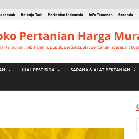
Facebook
Belanja Tani
Pertanian Indonesia
Info Tanaman
Beranda
Toko Pertanian Harga Mur
rga murah : bibit, benih, pupuk, pestisida, alat pertanian, sparepart kual
RAN
JUAL PESTISIDA
SARANA & ALAT PERTANIAN