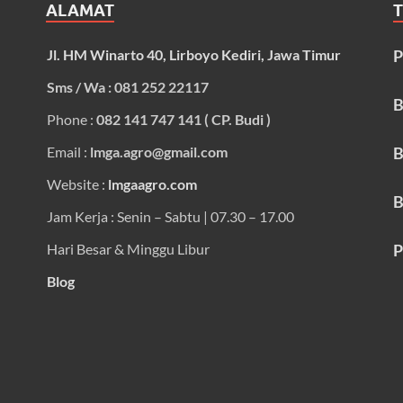
ALAMAT
Jl. HM Winarto 40, Lirboyo Kediri, Jawa Timur
P
Sms / Wa : 081 252 22117
B
Phone :
082 141 747 141 ( CP. Budi )
Email :
lmga.agro@gmail.com
B
Website :
lmgaagro.com
B
Jam Kerja : Senin – Sabtu | 07.30 – 17.00
Hari Besar & Minggu Libur
P
Blog