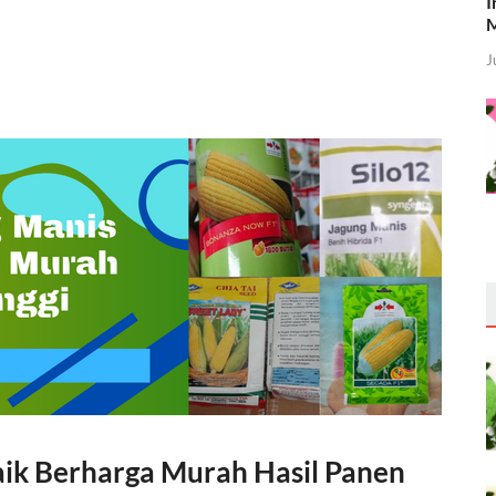
I
M
J
baik Berharga Murah Hasil Panen