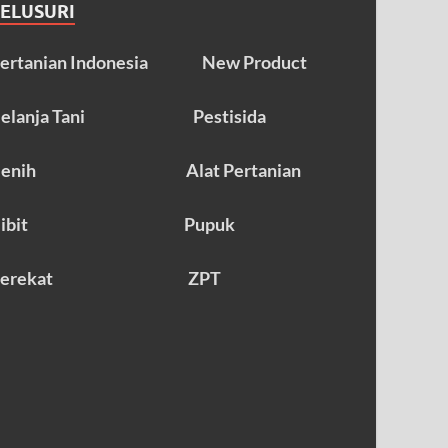
TELUSURI
ertanian Indonesia
New Product
elanja Tani
Pestisida
enih
Alat Pertanian
ibit
Pupuk
erekat
ZPT