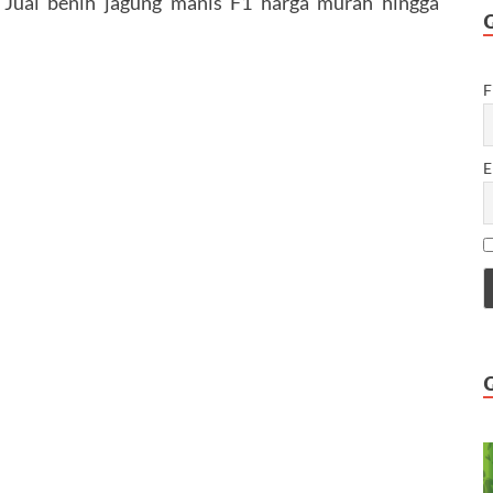
ual benih jagung manis F1 harga murah hingga
F
E