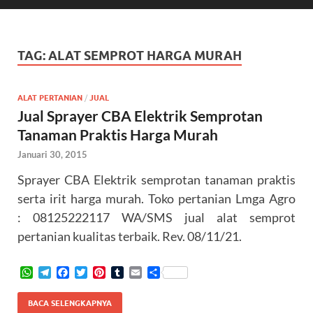
TAG:
ALAT SEMPROT HARGA MURAH
ALAT PERTANIAN
/
JUAL
Jual Sprayer CBA Elektrik Semprotan
Tanaman Praktis Harga Murah
Januari 30, 2015
Sprayer CBA Elektrik semprotan tanaman praktis
serta irit harga murah. Toko pertanian Lmga Agro
: 08125222117 WA/SMS jual alat semprot
pertanian kualitas terbaik. Rev. 08/11/21.
W
T
F
T
P
T
E
S
h
e
a
w
i
u
m
h
a
l
c
i
n
m
a
a
BACA SELENGKAPNYA
t
e
e
t
t
b
i
r