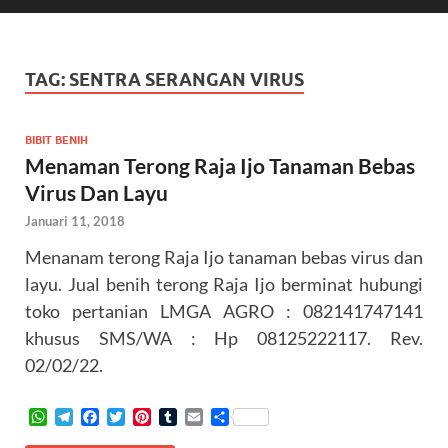
TAG:
SENTRA SERANGAN VIRUS
BIBIT BENIH
Menaman Terong Raja Ijo Tanaman Bebas
Virus Dan Layu
Januari 11, 2018
Menanam terong Raja Ijo tanaman bebas virus dan
layu. Jual benih terong Raja Ijo berminat hubungi
toko pertanian LMGA AGRO : 082141747141
khusus SMS/WA : Hp 08125222117. Rev.
02/02/22.
W
T
F
T
P
T
E
S
h
e
a
w
i
u
m
h