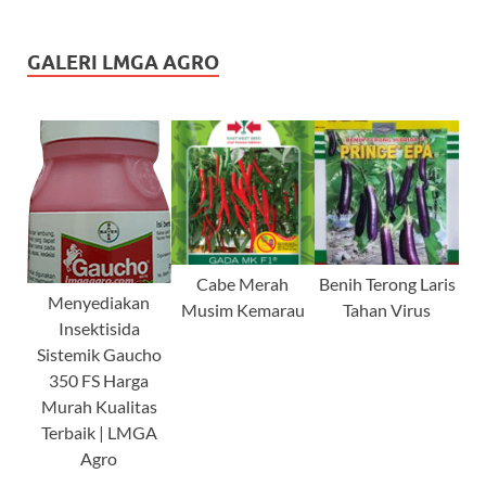
GALERI LMGA AGRO
Cabe Merah
Benih Terong Laris
Menyediakan
Musim Kemarau
Tahan Virus
Insektisida
Sistemik Gaucho
350 FS Harga
Murah Kualitas
Terbaik | LMGA
Agro