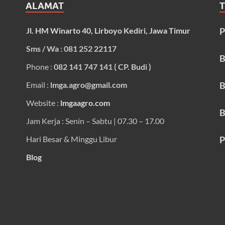
ALAMAT
Jl. HM Winarto 40, Lirboyo Kediri, Jawa Timur
P
Sms / Wa : 081 252 22117
B
Phone :
082 141 747 141 ( CP. Budi )
Email :
lmga.agro@gmail.com
B
Website :
lmgaagro.com
B
Jam Kerja : Senin – Sabtu | 07.30 – 17.00
Hari Besar & Minggu Libur
P
Blog