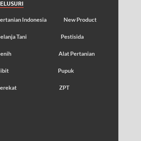
TELUSURI
ertanian Indonesia
New Product
elanja Tani
Pestisida
enih
Alat Pertanian
ibit
Pupuk
erekat
ZPT