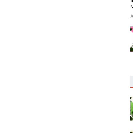
I
M
J