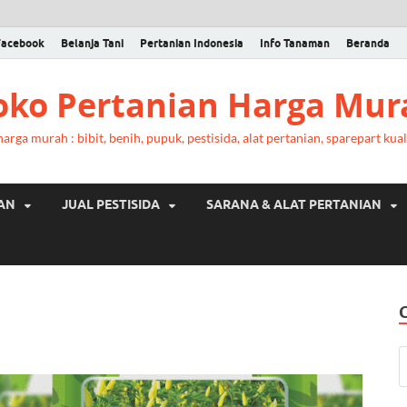
Facebook
Belanja Tani
Pertanian Indonesia
Info Tanaman
Beranda
Toko Pertanian Harga Mur
rga murah : bibit, benih, pupuk, pestisida, alat pertanian, sparepart kual
RAN
JUAL PESTISIDA
SARANA & ALAT PERTANIAN