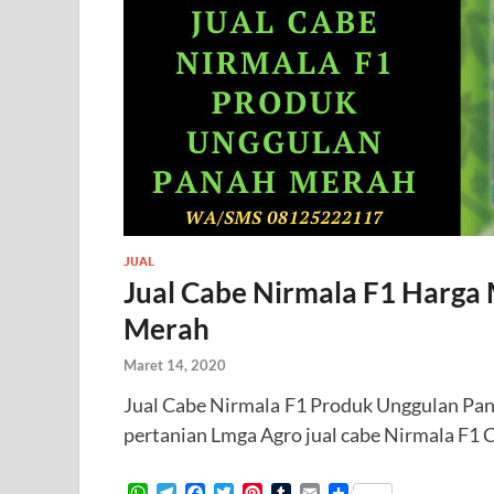
JUAL
Jual Cabe Nirmala F1 Harga
Merah
Maret 14, 2020
Jual Cabe Nirmala F1 Produk Unggulan P
pertanian Lmga Agro jual cabe Nirmala F1 
W
T
F
T
P
T
E
S