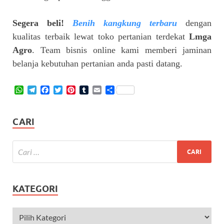
Segera beli!
Benih kangkung terbaru
dengan
kualitas terbaik lewat toko pertanian terdekat
Lmga
Agro
. Team bisnis online kami memberi jaminan
belanja kebutuhan pertanian anda pasti datang.
W
T
F
T
P
T
E
S
h
e
a
w
i
u
m
h
a
l
c
i
n
m
a
a
t
e
e
t
t
b
i
r
CARI
s
g
b
t
e
l
l
e
A
r
o
e
r
r
p
a
o
r
e
p
m
k
s
t
KATEGORI