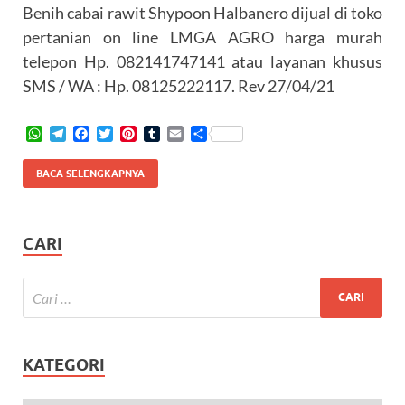
Benih cabai rawit Shypoon Halbanero dijual di toko
pertanian on line LMGA AGRO harga murah
telepon Hp. 082141747141 atau layanan khusus
SMS / WA : Hp. 08125222117. Rev 27/04/21
W
T
F
T
P
T
E
S
h
e
a
w
i
u
m
h
a
l
c
i
n
m
a
a
BACA SELENGKAPNYA
t
e
e
t
t
b
i
r
s
g
b
t
e
l
l
e
A
r
o
e
r
r
p
a
o
r
e
CARI
p
m
k
s
t
KATEGORI