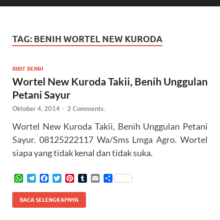
TAG:
BENIH WORTEL NEW KURODA
BIBIT BENIH
Wortel New Kuroda Takii, Benih Unggulan
Petani Sayur
Oktober 4, 2014
-
2 Comments.
Wortel New Kuroda Takii, Benih Unggulan Petani
Sayur. 08125222117 Wa/Sms Lmga Agro. Wortel
siapa yang tidak kenal dan tidak suka.
W
T
F
T
P
T
E
S
h
e
a
w
i
u
m
h
a
l
c
i
n
m
a
a
BACA SELENGKAPNYA
t
e
e
t
t
b
i
r
s
g
b
t
e
l
l
e