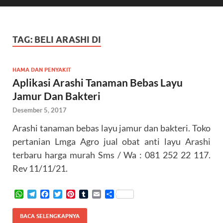
TAG:
BELI ARASHI DI
HAMA DAN PENYAKIT
Aplikasi Arashi Tanaman Bebas Layu
Jamur Dan Bakteri
Desember 5, 2017
Arashi tanaman bebas layu jamur dan bakteri. Toko
pertanian Lmga Agro jual obat anti layu Arashi
terbaru harga murah Sms / Wa : 081 252 22 117.
Rev 11/11/21.
W
T
F
T
P
T
E
S
h
e
a
w
i
u
m
h
a
l
c
i
n
m
a
a
BACA SELENGKAPNYA
t
e
e
t
t
b
i
r