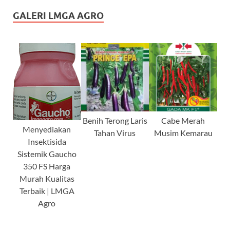
GALERI LMGA AGRO
Benih Terong Laris
Cabe Merah
Menyediakan
Tahan Virus
Musim Kemarau
Insektisida
Sistemik Gaucho
350 FS Harga
Murah Kualitas
Terbaik | LMGA
Agro