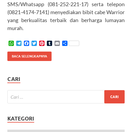
SMS/Whatsapp (081-252-221-17) serta telepon
(0821-4174-7141) menyediakan bibit cabe Warrior
yang berkualitas terbaik dan berharga lumayan
murah.
W
T
F
T
P
T
E
S
h
e
a
w
i
u
m
h
a
l
c
i
n
m
a
a
BACA SELENGKAPNYA
t
e
e
t
t
b
i
r
s
g
b
t
e
l
l
e
A
r
o
e
r
r
p
a
o
r
e
CARI
p
m
k
s
t
KATEGORI