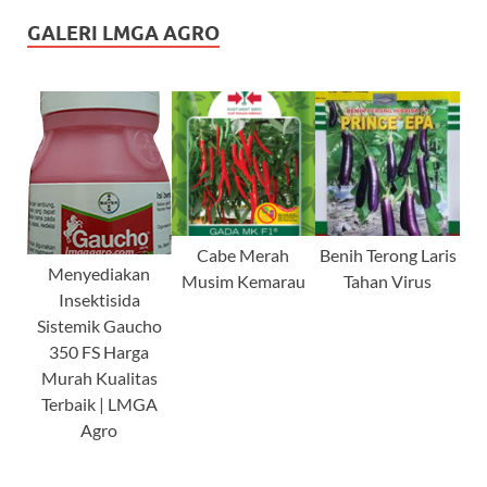
GALERI LMGA AGRO
Cabe Merah
Benih Terong Laris
Menyediakan
Musim Kemarau
Tahan Virus
Insektisida
Sistemik Gaucho
350 FS Harga
Murah Kualitas
Terbaik | LMGA
Agro