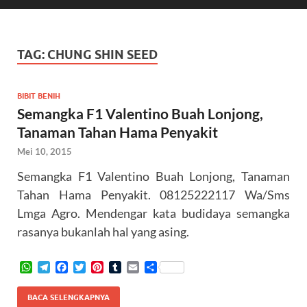
TAG:
CHUNG SHIN SEED
BIBIT BENIH
Semangka F1 Valentino Buah Lonjong,
Tanaman Tahan Hama Penyakit
Mei 10, 2015
Semangka F1 Valentino Buah Lonjong, Tanaman
Tahan Hama Penyakit. 08125222117 Wa/Sms
Lmga Agro. Mendengar kata budidaya semangka
rasanya bukanlah hal yang asing.
W
T
F
T
P
T
E
S
h
e
a
w
i
u
m
h
a
l
c
i
n
m
a
a
BACA SELENGKAPNYA
t
e
e
t
t
b
i
r