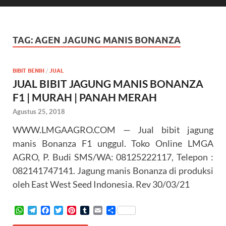
TAG:
AGEN JAGUNG MANIS BONANZA
BIBIT BENIH
/
JUAL
JUAL BIBIT JAGUNG MANIS BONANZA
F1 | MURAH | PANAH MERAH
Agustus 25, 2018
WWW.LMGAAGRO.COM — Jual bibit jagung
manis Bonanza F1 unggul. Toko Online LMGA
AGRO, P. Budi SMS/WA: 08125222117, Telepon :
082141747141. Jagung manis Bonanza di produksi
oleh East West Seed Indonesia. Rev 30/03/21
W
T
F
T
P
T
E
S
h
e
a
w
i
u
m
h