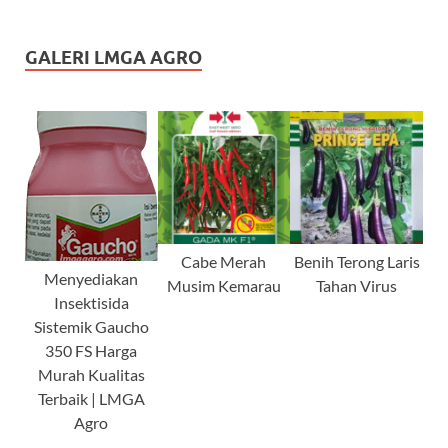
GALERI LMGA AGRO
Cabe Merah
Benih Terong Laris
Menyediakan
Musim Kemarau
Tahan Virus
Insektisida
Sistemik Gaucho
350 FS Harga
Murah Kualitas
Terbaik | LMGA
Agro