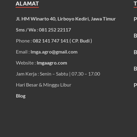
ALAMAT
Jl. HM Winarto 40, Lirboyo Kediri, Jawa Timur
P
Sms / Wa : 081 252 22117
B
Phone :
082 141 747 141 ( CP. Budi )
Email :
lmga.agro@gmail.com
B
Website :
lmgaagro.com
B
Jam Kerja : Senin – Sabtu | 07.30 – 17.00
Hari Besar & Minggu Libur
P
Blog