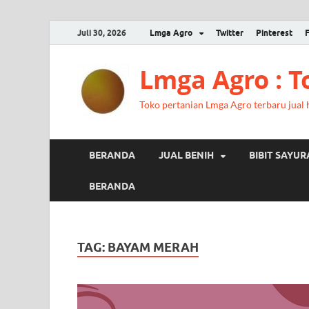
Juli 30, 2026
Lmga Agro
Twitter
Pinterest
Lmga Agro : 
Toko pertanian Lmga Agro terbaru jual ha
BERANDA
JUAL BENIH
BIBIT SAYU
BERANDA
TAG:
BAYAM MERAH