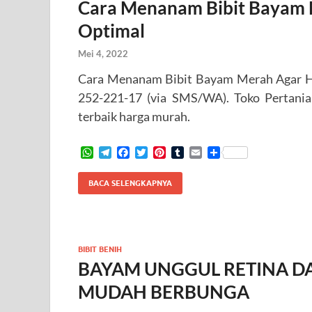
Cara Menanam Bibit Bayam 
Optimal
Mei 4, 2022
Cara Menanam Bibit Bayam Merah Agar Ha
252-221-17 (via SMS/WA). Toko Pertani
terbaik harga murah.
W
T
F
T
P
T
E
S
h
e
a
w
i
u
m
h
a
l
c
i
n
m
a
a
BACA SELENGKAPNYA
t
e
e
t
t
b
i
r
s
g
b
t
e
l
l
e
A
r
o
e
r
r
p
a
o
r
e
p
m
k
s
BIBIT BENIH
t
BAYAM UNGGUL RETINA D
MUDAH BERBUNGA