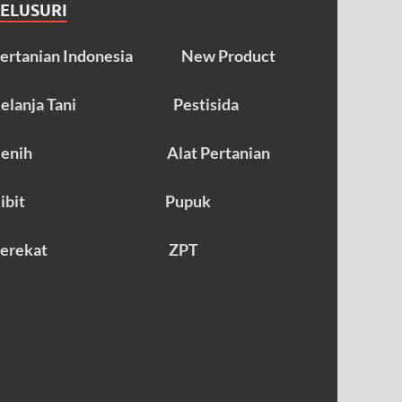
TELUSURI
ertanian Indonesia
New Product
elanja Tani
Pestisida
enih
Alat Pertanian
ibit
Pupuk
erekat
ZPT