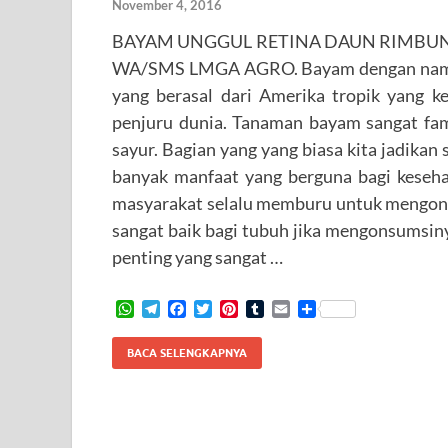
November 4, 2016
BAYAM UNGGUL RETINA DAUN RIMBUN
WA/SMS LMGA AGRO. Bayam dengan nama l
yang berasal dari Amerika tropik yang k
penjuru dunia. Tanaman bayam sangat fam
sayur. Bagian yang yang biasa kita jadika
banyak manfaat yang berguna bagi keseha
masyarakat selalu memburu untuk mengons
sangat baik bagi tubuh jika mengonsumsiny
penting yang sangat …
W
T
F
T
P
T
E
S
h
e
a
w
i
u
m
h
a
l
c
i
n
m
a
a
BACA SELENGKAPNYA
t
e
e
t
t
b
i
r
s
g
b
t
e
l
l
e
A
r
o
e
r
r
p
a
o
r
e
p
m
k
s