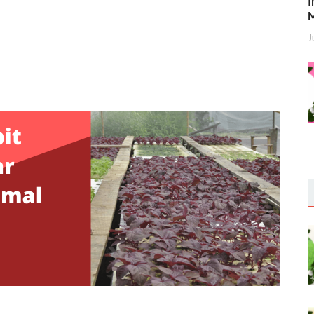
I
M
J