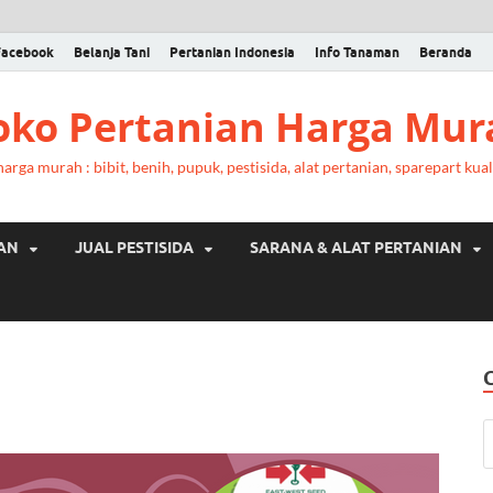
Facebook
Belanja Tani
Pertanian Indonesia
Info Tanaman
Beranda
Toko Pertanian Harga Mur
rga murah : bibit, benih, pupuk, pestisida, alat pertanian, sparepart kual
RAN
JUAL PESTISIDA
SARANA & ALAT PERTANIAN