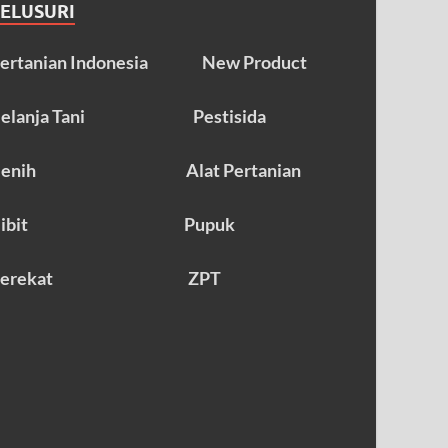
TELUSURI
ertanian Indonesia
New Product
elanja Tani
Pestisida
enih
Alat Pertanian
ibit
Pupuk
erekat
ZPT