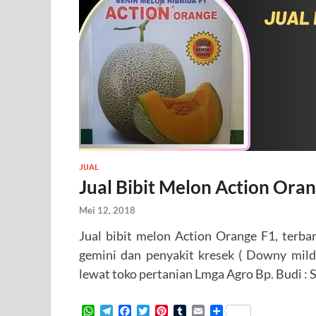
JUAL
Jual Bibit Melon Action Ora
Mei 12, 2018
Jual bibit melon Action Orange F1, terba
gemini dan penyakit kresek ( Downy mild
lewat toko pertanian Lmga Agro Bp. Budi
W
T
F
T
P
T
E
S