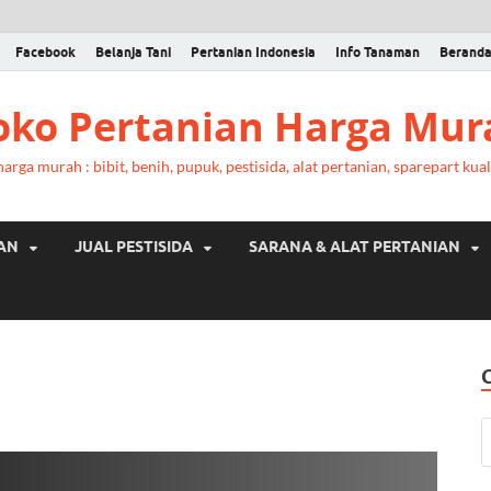
Facebook
Belanja Tani
Pertanian Indonesia
Info Tanaman
Berand
Toko Pertanian Harga Mur
rga murah : bibit, benih, pupuk, pestisida, alat pertanian, sparepart kual
RAN
JUAL PESTISIDA
SARANA & ALAT PERTANIAN