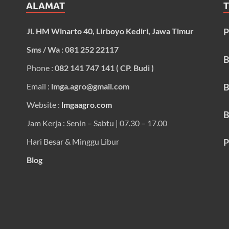
ALAMAT
Jl. HM Winarto 40, Lirboyo Kediri, Jawa Timur
P
Sms / Wa : 081 252 22117
B
Phone :
082 141 747 141 ( CP. Budi )
Email :
lmga.agro@gmail.com
B
Website :
lmgaagro.com
B
Jam Kerja : Senin – Sabtu | 07.30 – 17.00
Hari Besar & Minggu Libur
P
Blog