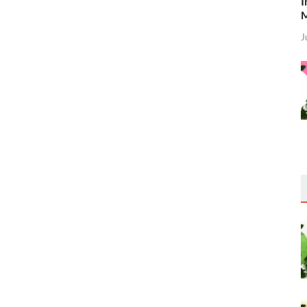
I
M
J