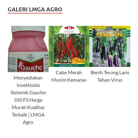
GALERI LMGA AGRO
Cabe Merah
Benih Terong Laris
Menyediakan
Musim Kemarau
Tahan Virus
Insektisida
Sistemik Gaucho
350 FS Harga
Murah Kualitas
Terbaik | LMGA
Agro