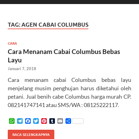
TAG:
AGEN CABAI COLUMBUS
CARA
Cara Menanam Cabai Columbus Bebas
Layu
Januari 7, 2018
Cara menanam cabai Columbus bebas layu
menjelang musim penghujan harus diketahui oleh
petani. Jual benih cabe Columbus harga murah CP.
082141747141 atau SMS/WA : 08125222117.
W
T
F
T
P
T
E
S
h
e
a
w
i
u
m
h
a
l
c
i
n
m
a
a
BACA SELENGKAPNYA
t
e
e
t
t
b
i
r