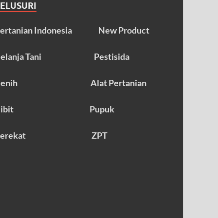
TELUSURI
ertanian Indonesia
New Product
elanja Tani
Pestisida
enih
Alat Pertanian
ibit
Pupuk
erekat
ZPT