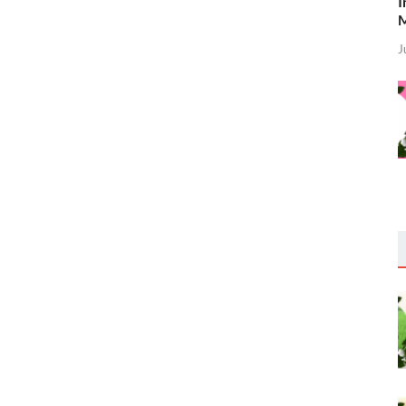
I
M
J