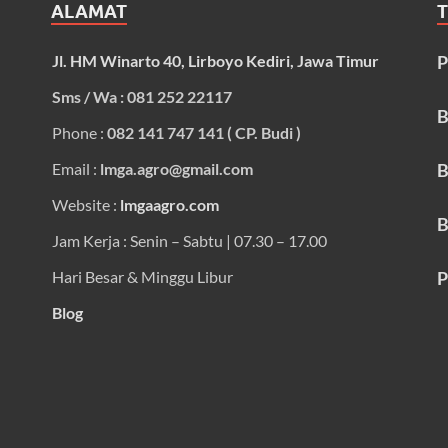
ALAMAT
Jl. HM Winarto 40, Lirboyo Kediri, Jawa Timur
P
Sms / Wa : 081 252 22117
B
Phone :
082 141 747 141 ( CP. Budi )
Email :
lmga.agro@gmail.com
B
Website :
lmgaagro.com
B
Jam Kerja : Senin – Sabtu | 07.30 – 17.00
Hari Besar & Minggu Libur
P
Blog