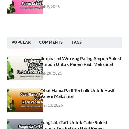
Juli 9, 2026
POPULAR
COMMENTS
TAGS
Pembasmi Wereng Paling Ampuh Solusi
Ampuh Untuk Panen Padi Maksimal
Juli 28, 2026
Obat Hama Padi Terbaik Untuk Hasil
Panen Maksimal
Mei 13, 2026
Fungisida Taft Untuk Cabe Solusi
Ampuh Tingkatkan Hasil Panen