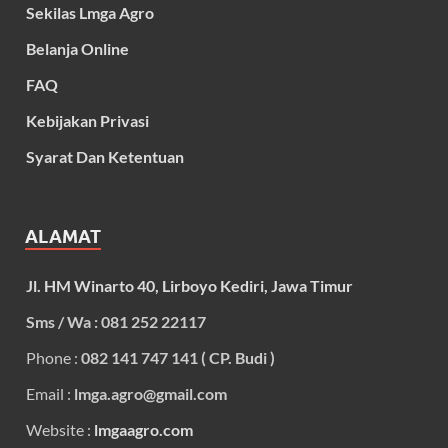
Sekilas Lmga Agro
Belanja Online
FAQ
Kebijakan Privasi
Syarat Dan Ketentuan
ALAMAT
Jl. HM Winarto 40, Lirboyo Kediri, Jawa Timur
Sms / Wa : 081 252 22117
Phone :
082 141 747 141 ( CP. Budi )
Email :
lmga.agro@gmail.com
Website :
lmgaagro.com