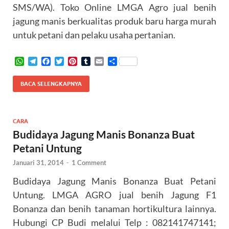
SMS/WA). Toko Online LMGA Agro jual benih
jagung manis berkualitas produk baru harga murah
untuk petani dan pelaku usaha pertanian.
W
T
F
T
P
T
E
S
h
e
a
w
i
u
m
h
a
l
c
i
n
m
a
a
BACA SELENGKAPNYA
t
e
e
t
t
b
i
r
s
g
b
t
e
l
l
e
A
r
o
e
r
r
p
a
o
r
e
CARA
p
m
k
s
Budidaya Jagung Manis Bonanza Buat
t
Petani Untung
Januari 31, 2014
-
1 Comment
Budidaya Jagung Manis Bonanza Buat Petani
Untung. LMGA AGRO jual benih Jagung F1
Bonanza dan benih tanaman hortikultura lainnya.
Hubungi CP Budi melalui Telp : 082141747141;