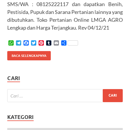
SMS/WA : 08125222117 dan dapatkan Benih,
Pestisida, Pupuk dan Sarana Pertanian lainnya yang
dibutuhkan. Toko Pertanian Online LMGA AGRO
Lengkap dan Harga Terjangkau. Rev 04/12/21
W
T
F
T
P
T
E
S
h
e
a
w
i
u
m
h
a
l
c
i
n
m
a
a
BACA SELENGKAPNYA
t
e
e
t
t
b
i
r
s
g
b
t
e
l
l
e
A
r
o
e
r
r
p
a
o
r
e
CARI
p
m
k
s
t
KATEGORI