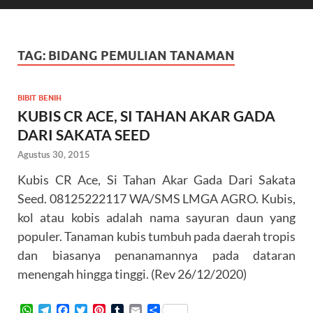
TAG:
BIDANG PEMULIAN TANAMAN
BIBIT BENIH
KUBIS CR ACE, SI TAHAN AKAR GADA
DARI SAKATA SEED
Agustus 30, 2015
Kubis CR Ace, Si Tahan Akar Gada Dari Sakata
Seed. 08125222117 WA/SMS LMGA AGRO. Kubis,
kol atau kobis adalah nama sayuran daun yang
populer. Tanaman kubis tumbuh pada daerah tropis
dan biasanya penanamannya pada dataran
menengah hingga tinggi. (Rev 26/12/2020)
W
T
F
T
P
T
E
S