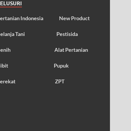
TELUSURI
ertanian Indonesia
New Product
elanja Tani
Pestisida
enih
Alat Pertanian
ibit
Pupuk
erekat
ZPT