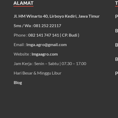
ALAMAT
Jl. HM Winarto 40, Lirboyo Kediri, Jawa Timur
P
Sms / Wa : 081 252 22117
B
Phone :
082 141 747 141 ( CP. Budi )
Email :
lmga.agro@gmail.com
B
Website :
lmgaagro.com
B
Jam Kerja : Senin – Sabtu | 07.30 – 17.00
Hari Besar & Minggu Libur
P
Blog