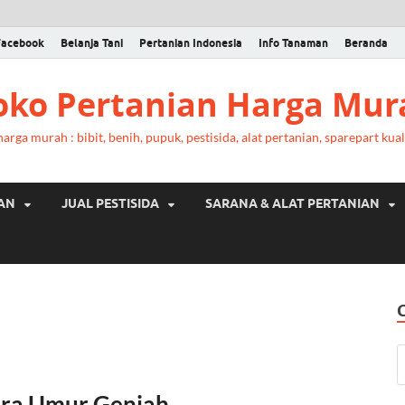
Facebook
Belanja Tani
Pertanian Indonesia
Info Tanaman
Beranda
Toko Pertanian Harga Mur
rga murah : bibit, benih, pupuk, pestisida, alat pertanian, sparepart kual
RAN
JUAL PESTISIDA
SARANA & ALAT PERTANIAN
kara Umur Genjah