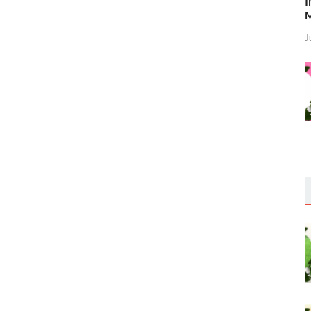
I
M
J