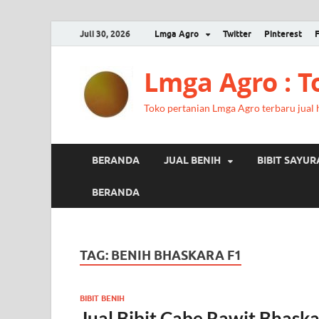
Juli 30, 2026
Lmga Agro
Twitter
Pinterest
Lmga Agro : 
Toko pertanian Lmga Agro terbaru jual ha
BERANDA
JUAL BENIH
BIBIT SAYU
BERANDA
TAG:
BENIH BHASKARA F1
BIBIT BENIH
Jual Bibit Cabe Rawit Bhas