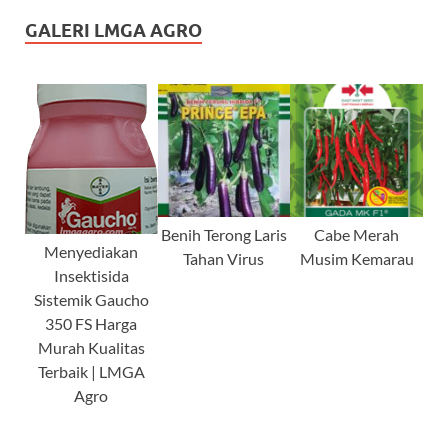
GALERI LMGA AGRO
Benih Terong Laris
Cabe Merah
Menyediakan
Tahan Virus
Musim Kemarau
Insektisida
Sistemik Gaucho
350 FS Harga
Murah Kualitas
Terbaik | LMGA
Agro