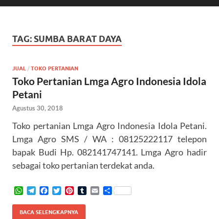
TAG:
SUMBA BARAT DAYA
JUAL
/
TOKO PERTANIAN
Toko Pertanian Lmga Agro Indonesia Idola
Petani
Agustus 30, 2018
Toko pertanian Lmga Agro Indonesia Idola Petani.
Lmga Agro SMS / WA : 08125222117 telepon
bapak Budi Hp. 082141747141. Lmga Agro hadir
sebagai toko pertanian terdekat anda.
W
T
F
T
P
T
E
S
h
e
a
w
i
u
m
h
a
l
c
i
n
m
a
a
BACA SELENGKAPNYA
t
e
e
t
t
b
i
r