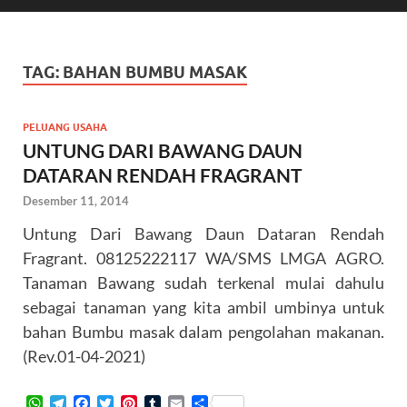
TAG:
BAHAN BUMBU MASAK
PELUANG USAHA
UNTUNG DARI BAWANG DAUN
DATARAN RENDAH FRAGRANT
Desember 11, 2014
Untung Dari Bawang Daun Dataran Rendah
Fragrant. 08125222117 WA/SMS LMGA AGRO.
Tanaman Bawang sudah terkenal mulai dahulu
sebagai tanaman yang kita ambil umbinya untuk
bahan Bumbu masak dalam pengolahan makanan.
(Rev.01-04-2021)
W
T
F
T
P
T
E
S