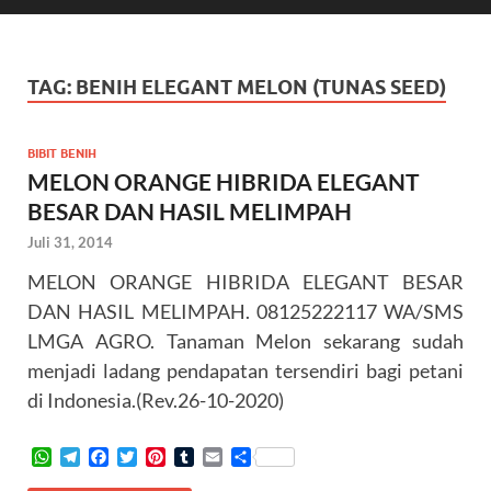
TAG:
BENIH ELEGANT MELON (TUNAS SEED)
BIBIT BENIH
MELON ORANGE HIBRIDA ELEGANT
BESAR DAN HASIL MELIMPAH
Juli 31, 2014
MELON ORANGE HIBRIDA ELEGANT BESAR
DAN HASIL MELIMPAH. 08125222117 WA/SMS
LMGA AGRO. Tanaman Melon sekarang sudah
menjadi ladang pendapatan tersendiri bagi petani
di Indonesia.(Rev.26-10-2020)
W
T
F
T
P
T
E
S
h
e
a
w
i
u
m
h