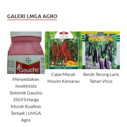
GALERI LMGA AGRO
Cabe Merah
Benih Terong Laris
Menyediakan
Musim Kemarau
Tahan Virus
Insektisida
Sistemik Gaucho
350 FS Harga
Murah Kualitas
Terbaik | LMGA
Agro