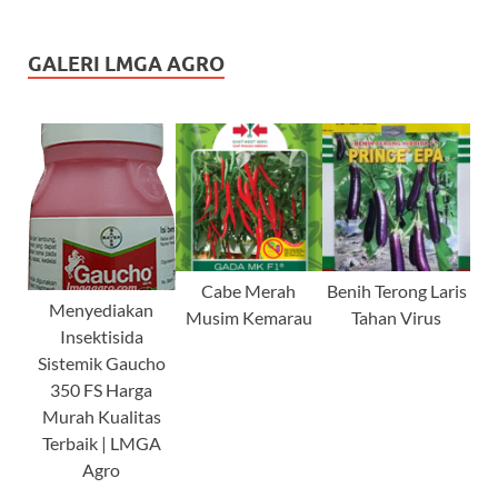
GALERI LMGA AGRO
Cabe Merah
Benih Terong Laris
Menyediakan
Musim Kemarau
Tahan Virus
Insektisida
Sistemik Gaucho
350 FS Harga
Murah Kualitas
Terbaik | LMGA
Agro