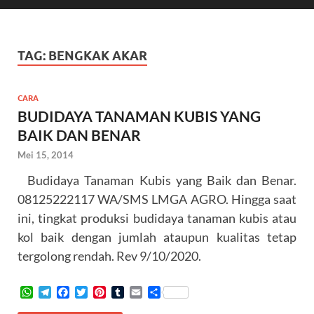
TAG:
BENGKAK AKAR
CARA
BUDIDAYA TANAMAN KUBIS YANG
BAIK DAN BENAR
Mei 15, 2014
Budidaya Tanaman Kubis yang Baik dan Benar.
08125222117 WA/SMS LMGA AGRO. Hingga saat
ini, tingkat produksi budidaya tanaman kubis atau
kol baik dengan jumlah ataupun kualitas tetap
tergolong rendah. Rev 9/10/2020.
W
T
F
T
P
T
E
S
h
e
a
w
i
u
m
h