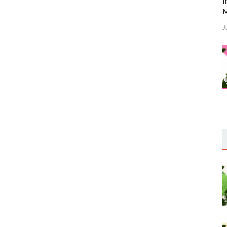
I
M
J