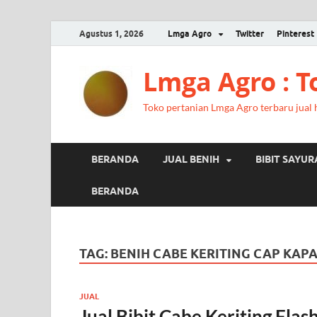
Agustus 1, 2026
Lmga Agro
Twitter
Pinterest
Lmga Agro : 
Toko pertanian Lmga Agro terbaru jual ha
BERANDA
JUAL BENIH
BIBIT SAYU
BERANDA
TAG:
BENIH CABE KERITING CAP KAP
JUAL
Jual Bibit Cabe Keriting Fla