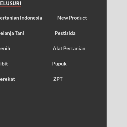
TELUSURI
ertanian Indonesia
New Product
elanja Tani
Pestisida
enih
Alat Pertanian
ibit
Pupuk
erekat
ZPT