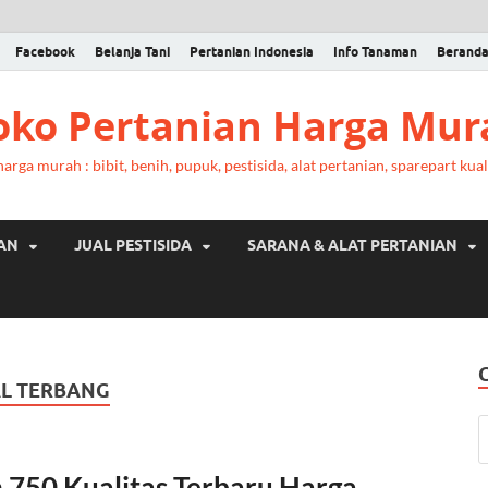
Facebook
Belanja Tani
Pertanian Indonesia
Info Tanaman
Berand
Toko Pertanian Harga Mur
rga murah : bibit, benih, pupuk, pestisida, alat pertanian, sparepart kual
RAN
JUAL PESTISIDA
SARANA & ALAT PERTANIAN
AL TERBANG
sh 750 Kualitas Terbaru Harga