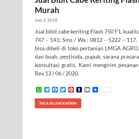
Murah
Juni 2, 2018
Jual bibit cabe keriting Flash 750 F1, kual
747 – 141; Sms / Wa : 0812 – 5222 – 117. 
bisa dibeli di toko pertanian LMGA AGRO
dan buah, pestisida, pupuk, sarana prasar
konsultasi gratis. Kami mengirim pesanan
Rev.13 / 06 / 2020.
W
T
F
T
P
T
E
S
h
e
a
w
i
u
m
h
a
l
c
i
n
m
a
a
BACA SELENGKAPNYA
t
e
e
t
t
b
i
r
s
g
b
t
e
l
l
e
A
r
o
e
r
r
p
a
o
r
e
p
m
k
s
t