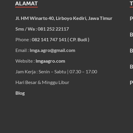
ALAMAT
Jl. HM Winarto 40, Lirboyo Kediri, Jawa Timur
P
Sms / Wa : 081 252 22117
B
Phone :
082 141 747 141 ( CP. Budi )
Email :
lmga.agro@gmail.com
B
Website :
lmgaagro.com
B
Jam Kerja : Senin – Sabtu | 07.30 – 17.00
Hari Besar & Minggu Libur
P
Blog