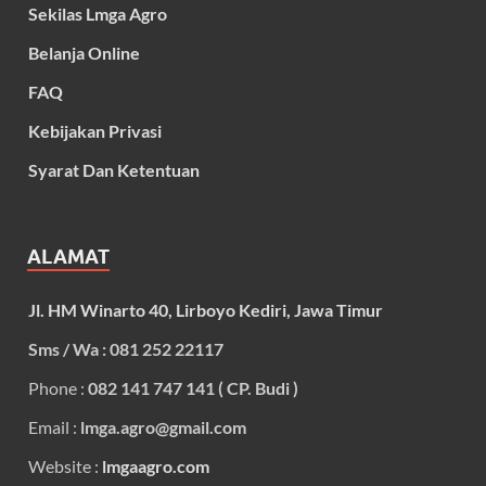
Sekilas Lmga Agro
Belanja Online
FAQ
Kebijakan Privasi
Syarat Dan Ketentuan
ALAMAT
Jl. HM Winarto 40, Lirboyo Kediri, Jawa Timur
Sms / Wa : 081 252 22117
Phone :
082 141 747 141 ( CP. Budi )
Email :
lmga.agro@gmail.com
Website :
lmgaagro.com