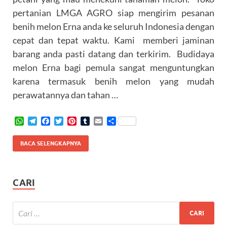
pertanian LMGA AGRO siap mengirim pesanan
benih melon Erna anda ke seluruh Indonesia dengan
cepat dan tepat waktu. Kami memberi jaminan
barang anda pasti datang dan terkirim. Budidaya
melon Erna bagi pemula sangat menguntungkan
karena termasuk benih melon yang mudah
perawatannya dan tahan …
W
T
F
T
P
T
E
S
h
e
a
w
i
u
m
h
a
l
c
i
n
m
a
a
BACA SELENGKAPNYA
t
e
e
t
t
b
i
r
s
g
b
t
e
l
l
e
A
r
o
e
r
r
p
a
o
r
e
CARI
p
m
k
s
t