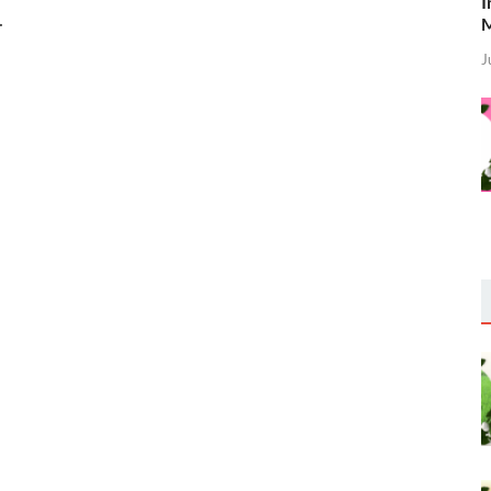
I
.
M
J