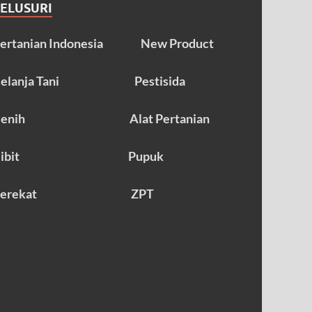
TELUSURI
ertanian Indonesia
New Product
elanja Tani
Pestisida
enih
Alat Pertanian
ibit
Pupuk
erekat
ZPT