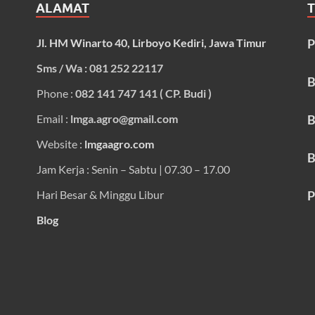
ALAMAT
Jl. HM Winarto 40, Lirboyo Kediri, Jawa Timur
P
Sms / Wa : 081 252 22117
B
Phone :
082 141 747 141 ( CP. Budi )
Email :
lmga.agro@gmail.com
B
Website :
lmgaagro.com
B
Jam Kerja : Senin – Sabtu | 07.30 – 17.00
Hari Besar & Minggu Libur
P
Blog