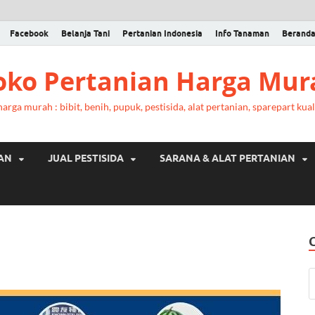
Facebook
Belanja Tani
Pertanian Indonesia
Info Tanaman
Berand
Toko Pertanian Harga Mur
rga murah : bibit, benih, pupuk, pestisida, alat pertanian, sparepart kual
RAN
JUAL PESTISIDA
SARANA & ALAT PERTANIAN