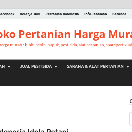
Facebook
Belanja Tani
Pertanian Indonesia
Info Tanaman
Beranda
Toko Pertanian Harga Mur
rga murah : bibit, benih, pupuk, pestisida, alat pertanian, sparepart kual
RAN
JUAL PESTISIDA
SARANA & ALAT PERTANIAN
donesia Idola Petani