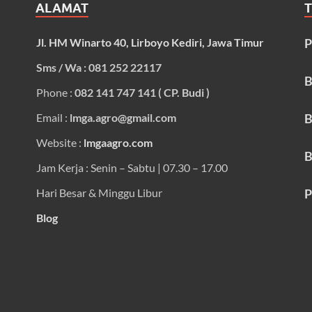
ALAMAT
Jl. HM Winarto 40, Lirboyo Kediri, Jawa Timur
P
Sms / Wa : 081 252 22117
B
Phone :
082 141 747 141 ( CP. Budi )
Email :
lmga.agro@gmail.com
B
Website :
lmgaagro.com
B
Jam Kerja : Senin – Sabtu | 07.30 – 17.00
Hari Besar & Minggu Libur
P
Blog