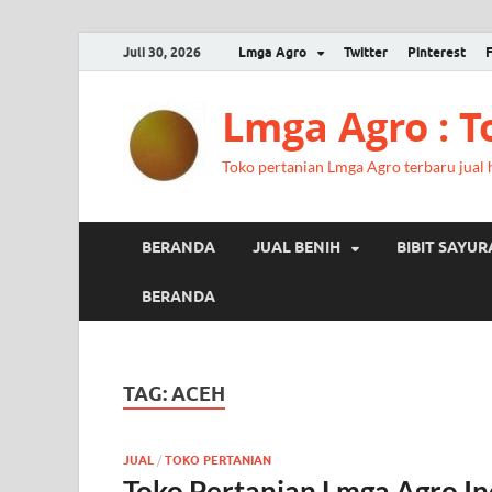
Juli 30, 2026
Lmga Agro
Twitter
Pinterest
Lmga Agro : 
Toko pertanian Lmga Agro terbaru jual ha
BERANDA
JUAL BENIH
BIBIT SAYU
BERANDA
TAG:
ACEH
JUAL
/
TOKO PERTANIAN
Toko Pertanian Lmga Agro In