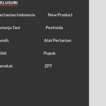
TELUSURI
ertanian Indonesia
New Product
elanja Tani
Pestisida
enih
Alat Pertanian
ibit
Pupuk
erekat
ZPT