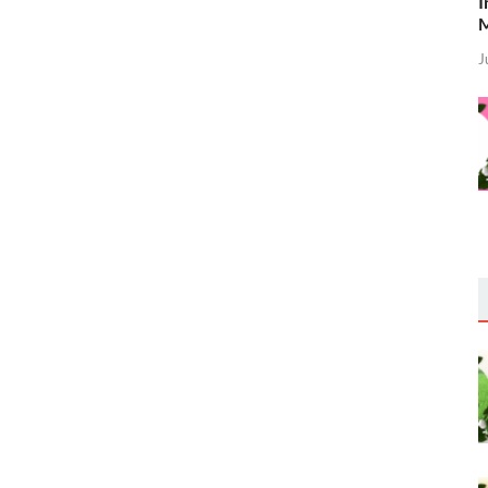
I
M
J