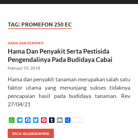
TAG:
PROMEFON 250 EC
HAMA DAN PENYAKIT
Hama Dan Penyakit Serta Pestisida
Pengendalinya Pada Budidaya Cabai
Februari 19, 2018
Hama dan penyakit tanaman merupakan salah satu
faktor utama yang menunjang sukses tidaknya
pencapaian hasil pada budidaya tanaman. Rev
27/04/21
W
T
F
T
P
T
E
S
h
e
a
w
i
u
m
h
a
l
c
i
n
m
a
a
BACA SELENGKAPNYA
t
e
e
t
t
b
i
r