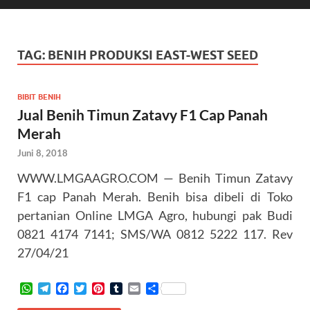
TAG:
BENIH PRODUKSI EAST-WEST SEED
BIBIT BENIH
Jual Benih Timun Zatavy F1 Cap Panah
Merah
Juni 8, 2018
WWW.LMGAAGRO.COM — Benih Timun Zatavy
F1 cap Panah Merah. Benih bisa dibeli di Toko
pertanian Online LMGA Agro, hubungi pak Budi
0821 4174 7141; SMS/WA 0812 5222 117. Rev
27/04/21
W
T
F
T
P
T
E
S
h
e
a
w
i
u
m
h