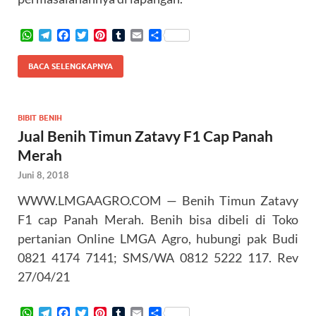
W
T
F
T
P
T
E
S
h
e
a
w
i
u
m
h
a
l
c
i
n
m
a
a
BACA SELENGKAPNYA
t
e
e
t
t
b
i
r
s
g
b
t
e
l
l
e
A
r
o
e
r
r
p
a
o
r
e
BIBIT BENIH
p
m
k
s
Jual Benih Timun Zatavy F1 Cap Panah
t
Merah
Juni 8, 2018
WWW.LMGAAGRO.COM — Benih Timun Zatavy
F1 cap Panah Merah. Benih bisa dibeli di Toko
pertanian Online LMGA Agro, hubungi pak Budi
0821 4174 7141; SMS/WA 0812 5222 117. Rev
27/04/21
W
T
F
T
P
T
E
S