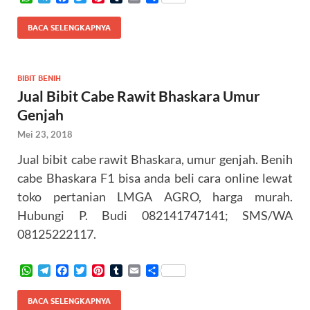
h
e
a
w
i
u
m
h
a
l
c
i
n
m
a
a
BACA SELENGKAPNYA
t
e
e
t
t
b
i
r
s
g
b
t
e
l
l
e
A
r
o
e
r
r
p
a
o
r
e
BIBIT BENIH
p
m
k
s
Jual Bibit Cabe Rawit Bhaskara Umur
t
Genjah
Mei 23, 2018
Jual bibit cabe rawit Bhaskara, umur genjah. Benih
cabe Bhaskara F1 bisa anda beli cara online lewat
toko pertanian LMGA AGRO, harga murah.
Hubungi P. Budi 082141747141; SMS/WA
08125222117.
W
T
F
T
P
T
E
S
h
e
a
w
i
u
m
h
a
l
c
i
n
m
a
a
BACA SELENGKAPNYA
t
e
e
t
t
b
i
r