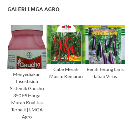
GALERI LMGA AGRO
Cabe Merah
Benih Terong Laris
Menyediakan
Musim Kemarau
Tahan Virus
Insektisida
Sistemik Gaucho
350 FS Harga
Murah Kualitas
Terbaik | LMGA
Agro