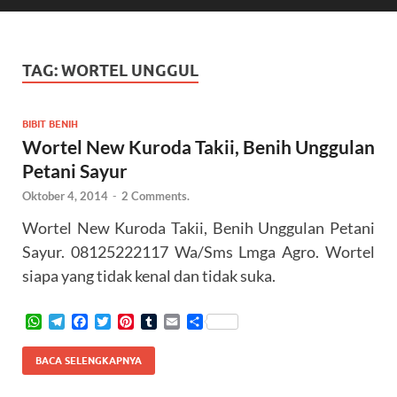
TAG:
WORTEL UNGGUL
BIBIT BENIH
Wortel New Kuroda Takii, Benih Unggulan
Petani Sayur
Oktober 4, 2014
-
2 Comments.
Wortel New Kuroda Takii, Benih Unggulan Petani
Sayur. 08125222117 Wa/Sms Lmga Agro. Wortel
siapa yang tidak kenal dan tidak suka.
W
T
F
T
P
T
E
S
h
e
a
w
i
u
m
h
a
l
c
i
n
m
a
a
BACA SELENGKAPNYA
t
e
e
t
t
b
i
r
s
g
b
t
e
l
l
e