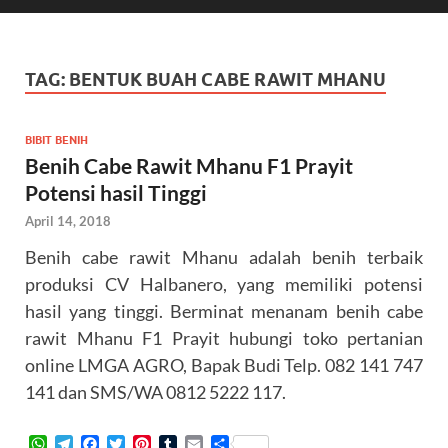
TAG:
BENTUK BUAH CABE RAWIT MHANU
BIBIT BENIH
Benih Cabe Rawit Mhanu F1 Prayit
Potensi hasil Tinggi
April 14, 2018
Benih cabe rawit Mhanu adalah benih terbaik
produksi CV Halbanero, yang memiliki potensi
hasil yang tinggi. Berminat menanam benih cabe
rawit Mhanu F1 Prayit hubungi toko pertanian
online LMGA AGRO, Bapak Budi Telp. 082 141 747
141 dan SMS/WA 0812 5222 117.
W
T
F
T
P
T
E
S