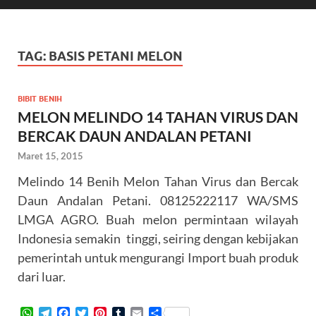
TAG:
BASIS PETANI MELON
BIBIT BENIH
MELON MELINDO 14 TAHAN VIRUS DAN
BERCAK DAUN ANDALAN PETANI
Maret 15, 2015
Melindo 14 Benih Melon Tahan Virus dan Bercak
Daun Andalan Petani. 08125222117 WA/SMS
LMGA AGRO. Buah melon permintaan wilayah
Indonesia semakin tinggi, seiring dengan kebijakan
pemerintah untuk mengurangi Import buah produk
dari luar.
W
T
F
T
P
T
E
S