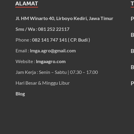
ALAMAT
Jl. HM Winarto 40, Lirboyo Kediri, Jawa Timur
P
Sms / Wa : 081 252 22117
B
Phone :
082 141 747 141 ( CP. Budi )
Email :
lmga.agro@gmail.com
B
Website :
lmgaagro.com
B
Jam Kerja : Senin – Sabtu | 07.30 – 17.00
Hari Besar & Minggu Libur
P
Blog