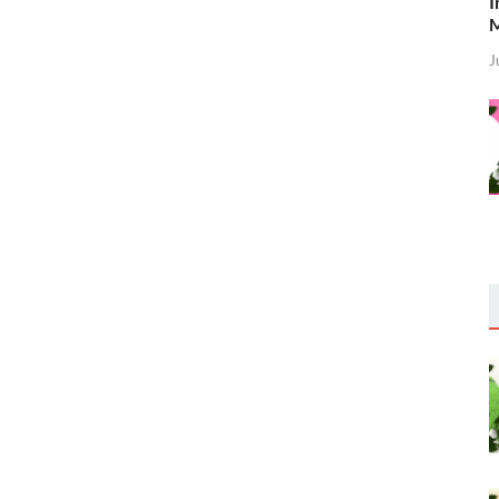
I
M
J