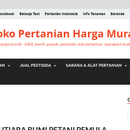
Facebook
Belanja Tani
Pertanian Indonesia
Info Tanaman
Beranda
Toko Pertanian Harga Mur
rga murah : bibit, benih, pupuk, pestisida, alat pertanian, sparepart kual
RAN
JUAL PESTISIDA
SARANA & ALAT PERTANIAN
UTIARA BUMI PETANI PEMULA