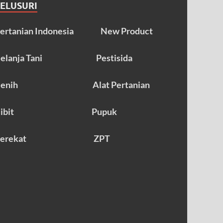
TELUSURI
ertanian Indonesia
New Product
elanja Tani
Pestisida
enih
Alat Pertanian
ibit
Pupuk
erekat
ZPT