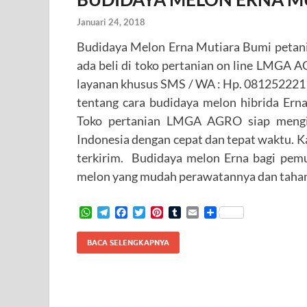
Januari 24, 2018
Budidaya Melon Erna Mutiara Bumi petani
ada beli di toko pertanian on line LMGA
layanan khusus SMS / WA : Hp. 08125222117
tentang cara budidaya melon hibrida Er
Toko pertanian LMGA AGRO siap mengir
Indonesia dengan cepat dan tepat waktu. 
terkirim. Budidaya melon Erna bagi pem
melon yang mudah perawatannya dan taha
W
T
F
T
P
T
E
S
h
e
a
w
i
u
m
h
a
l
c
i
n
m
a
a
BACA SELENGKAPNYA
t
e
e
t
t
b
i
r
s
g
b
t
e
l
l
e
A
r
o
e
r
r
p
a
o
r
e
p
m
k
s