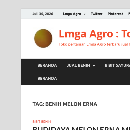
Juli 30, 2026
Lmga Agro
Twitter
Pinterest
Lmga Agro : 
Toko pertanian Lmga Agro terbaru jual ha
BERANDA
JUAL BENIH
BIBIT SAYU
BERANDA
TAG:
BENIH MELON ERNA
BIBIT BENIH
BUDIDAYA MELON ERNA M