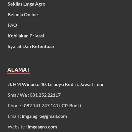
Sekilas Lmga Agro
Belanja Online
FAQ
Kebijakan Privasi
Syarat Dan Ketentuan
ALAMAT
Jl. HM Winarto 40, Lirboyo Kediri, Jawa Timur
Sms / Wa : 081 252 22117
Phone :
082 141 747 141 ( CP. Budi )
Email :
lmga.agro@gmail.com
Website :
lmgaagro.com