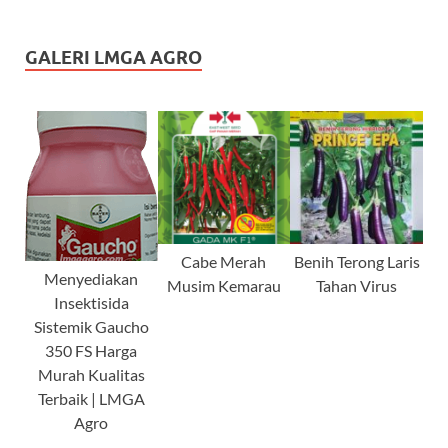
GALERI LMGA AGRO
Cabe Merah
Benih Terong Laris
Menyediakan
Musim Kemarau
Tahan Virus
Insektisida
Sistemik Gaucho
350 FS Harga
Murah Kualitas
Terbaik | LMGA
Agro