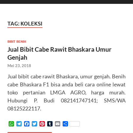
TAG:
KOLEKSI
BIBIT BENIH
Jual Bibit Cabe Rawit Bhaskara Umur
Genjah
Mei 23, 2018
Jual bibit cabe rawit Bhaskara, umur genjah. Benih
cabe Bhaskara F1 bisa anda beli cara online lewat
toko pertanian LMGA AGRO, harga murah.
Hubungi P. Budi 082141747141; SMS/WA
08125222117.
W
T
F
T
P
T
E
S
h
e
a
w
i
u
m
h