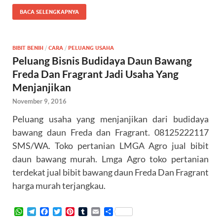
a
l
c
i
n
m
a
a
BACA SELENGKAPNYA
t
e
e
t
t
b
i
r
s
g
b
t
e
l
l
e
A
r
o
e
r
r
p
a
o
r
e
BIBIT BENIH
/
CARA
/
PELUANG USAHA
p
m
k
s
Peluang Bisnis Budidaya Daun Bawang
t
Freda Dan Fragrant Jadi Usaha Yang
Menjanjikan
November 9, 2016
Peluang usaha yang menjanjikan dari budidaya
bawang daun Freda dan Fragrant. 08125222117
SMS/WA. Toko pertanian LMGA Agro jual bibit
daun bawang murah. Lmga Agro toko pertanian
terdekat jual bibit bawang daun Freda Dan Fragrant
harga murah terjangkau.
W
T
F
T
P
T
E
S
h
e
a
w
i
u
m
h