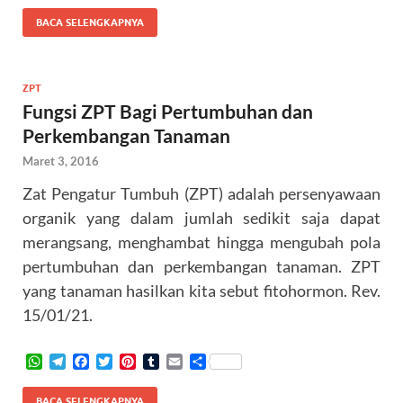
a
l
c
i
n
m
a
a
BACA SELENGKAPNYA
t
e
e
t
t
b
i
r
s
g
b
t
e
l
l
e
A
r
o
e
r
r
p
a
o
r
e
ZPT
p
m
k
s
Fungsi ZPT Bagi Pertumbuhan dan
t
Perkembangan Tanaman
Maret 3, 2016
Zat Pengatur Tumbuh (ZPT) adalah persenyawaan
organik yang dalam jumlah sedikit saja dapat
merangsang, menghambat hingga mengubah pola
pertumbuhan dan perkembangan tanaman. ZPT
yang tanaman hasilkan kita sebut fitohormon. Rev.
15/01/21.
W
T
F
T
P
T
E
S
h
e
a
w
i
u
m
h
a
l
c
i
n
m
a
a
BACA SELENGKAPNYA