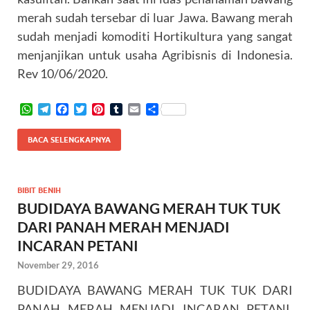
merah sudah tersebar di luar Jawa. Bawang merah
sudah menjadi komoditi Hortikultura yang sangat
menjanjikan untuk usaha Agribisnis di Indonesia.
Rev 10/06/2020.
W
T
F
T
P
T
E
S
h
e
a
w
i
u
m
h
a
l
c
i
n
m
a
a
BACA SELENGKAPNYA
t
e
e
t
t
b
i
r
s
g
b
t
e
l
l
e
A
r
o
e
r
r
p
a
o
r
e
BIBIT BENIH
p
m
k
s
BUDIDAYA BAWANG MERAH TUK TUK
t
DARI PANAH MERAH MENJADI
INCARAN PETANI
November 29, 2016
BUDIDAYA BAWANG MERAH TUK TUK DARI
PANAH MERAH MENJADI INCARAN PETANI.