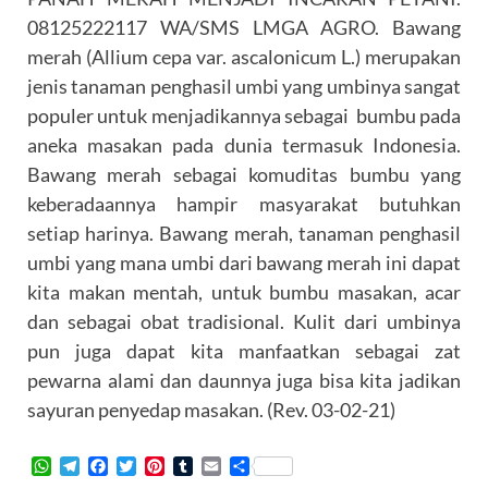
08125222117 WA/SMS LMGA AGRO. Bawang
merah (Allium cepa var. ascalonicum L.) merupakan
jenis tanaman penghasil umbi yang umbinya sangat
populer untuk menjadikannya sebagai bumbu pada
aneka masakan pada dunia termasuk Indonesia.
Bawang merah sebagai komuditas bumbu yang
keberadaannya hampir masyarakat butuhkan
setiap harinya. Bawang merah, tanaman penghasil
umbi yang mana umbi dari bawang merah ini dapat
kita makan mentah, untuk bumbu masakan, acar
dan sebagai obat tradisional. Kulit dari umbinya
pun juga dapat kita manfaatkan sebagai zat
pewarna alami dan daunnya juga bisa kita jadikan
sayuran penyedap masakan. (Rev. 03-02-21)
W
T
F
T
P
T
E
S
h
e
a
w
i
u
m
h