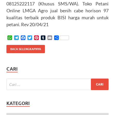
08125222117 (Khusus SMS/WA). Toko Petani
Online LMGA Agro jual benih cabe horison 97
kualitas terbaik produk BISI harga murah untuk
petani. Rev 20/04/21
W
T
F
T
P
T
E
S
h
e
a
w
i
u
m
h
a
l
c
i
n
m
a
a
BACA SELENGKAPNYA
t
e
e
t
t
b
i
r
s
g
b
t
e
l
l
e
A
r
o
e
r
r
p
a
o
r
e
CARI
p
m
k
s
t
KATEGORI