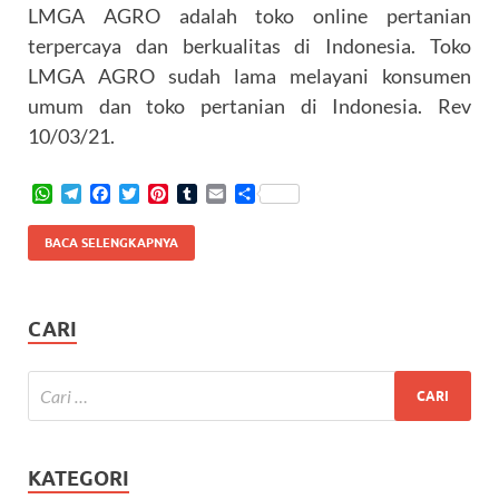
LMGA AGRO adalah toko online pertanian
terpercaya dan berkualitas di Indonesia. Toko
LMGA AGRO sudah lama melayani konsumen
umum dan toko pertanian di Indonesia. Rev
10/03/21.
W
T
F
T
P
T
E
S
h
e
a
w
i
u
m
h
a
l
c
i
n
m
a
a
BACA SELENGKAPNYA
t
e
e
t
t
b
i
r
s
g
b
t
e
l
l
e
A
r
o
e
r
r
p
a
o
r
e
CARI
p
m
k
s
t
KATEGORI