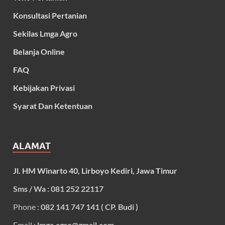
Konsultasi Pertanian
Sekilas Lmga Agro
Belanja Online
FAQ
Kebijakan Privasi
Syarat Dan Ketentuan
ALAMAT
Jl. HM Winarto 40, Lirboyo Kediri, Jawa Timur
Sms / Wa : 081 252 22117
Phone :
082 141 747 141 ( CP. Budi )
Email :
lmga.agro@gmail.com