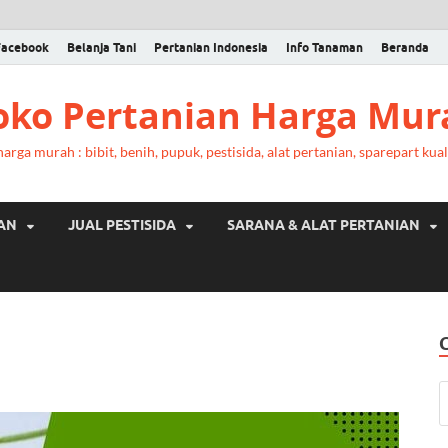
Facebook
Belanja Tani
Pertanian Indonesia
Info Tanaman
Beranda
Toko Pertanian Harga Mur
rga murah : bibit, benih, pupuk, pestisida, alat pertanian, sparepart kual
RAN
JUAL PESTISIDA
SARANA & ALAT PERTANIAN