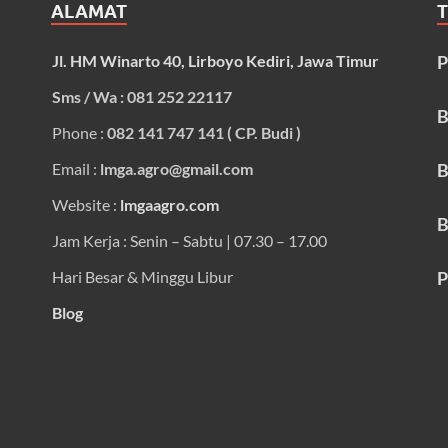
ALAMAT
Jl. HM Winarto 40, Lirboyo Kediri, Jawa Timur
P
Sms / Wa : 081 252 22117
B
Phone :
082 141 747 141 ( CP. Budi )
Email :
lmga.agro@gmail.com
B
Website :
lmgaagro.com
B
Jam Kerja : Senin – Sabtu | 07.30 – 17.00
Hari Besar & Minggu Libur
P
Blog