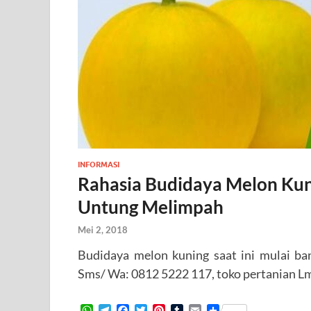
INFORMASI
Rahasia Budidaya Melon Kun
Untung Melimpah
Mei 2, 2018
Budidaya melon kuning saat ini mulai ban
Sms/ Wa: 0812 5222 117, toko pertanian Lm
W
T
F
T
P
T
E
S