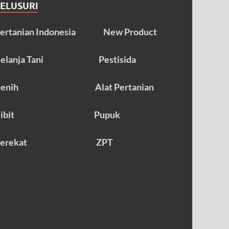
TELUSURI
ertanian Indonesia
New Product
elanja Tani
Pestisida
enih
Alat Pertanian
ibit
Pupuk
erekat
ZPT