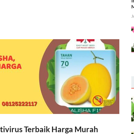
I
M
J
ntivirus Terbaik Harga Murah