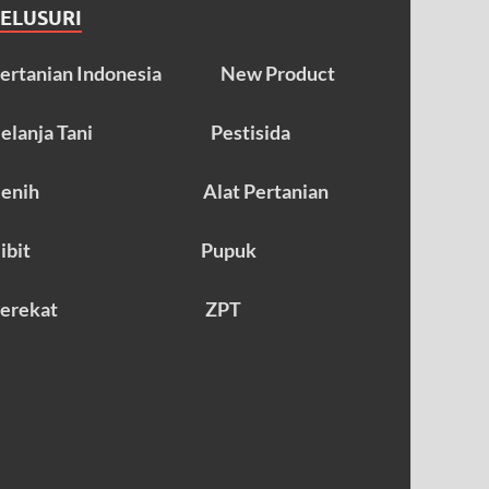
TELUSURI
ertanian Indonesia
New Product
elanja Tani
Pestisida
enih
Alat Pertanian
ibit
Pupuk
erekat
ZPT