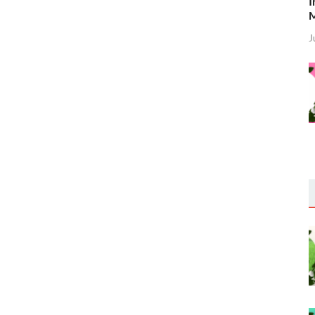
I
M
J