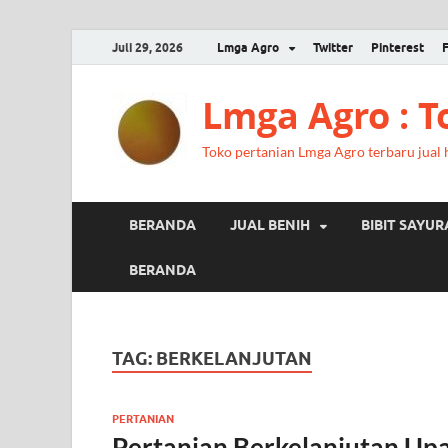
Juli 29, 2026
Lmga Agro
Twitter
Pinterest
Lmga Agro : 
Toko pertanian Lmga Agro terbaru jual ha
BERANDA
JUAL BENIH
BIBIT SAYU
BERANDA
TAG:
BERKELANJUTAN
PERTANIAN
Pertanian Berkelanjutan Up