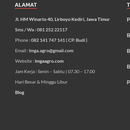
ALAMAT
Jl. HM Winarto 40, Lirboyo Kediri, Jawa Timur
P
Sms / Wa : 081 252 22117
B
Phone :
082 141 747 141 ( CP. Budi )
Email :
lmga.agro@gmail.com
B
Website :
lmgaagro.com
B
Jam Kerja : Senin – Sabtu | 07.30 – 17.00
Hari Besar & Minggu Libur
P
Blog