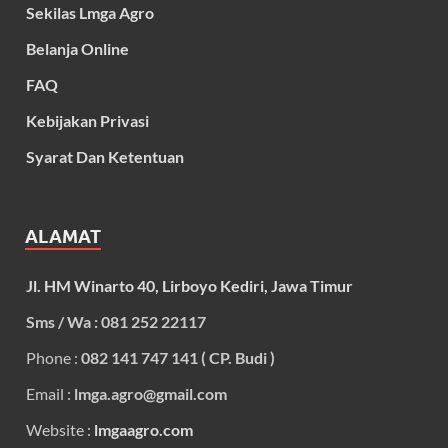
Sekilas Lmga Agro
Belanja Online
FAQ
Kebijakan Privasi
Syarat Dan Ketentuan
ALAMAT
Jl. HM Winarto 40, Lirboyo Kediri, Jawa Timur
Sms / Wa : 081 252 22117
Phone :
082 141 747 141 ( CP. Budi )
Email :
lmga.agro@gmail.com
Website :
lmgaagro.com