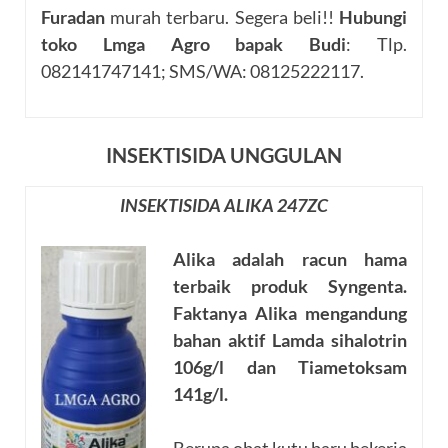
Furadan
murah terbaru. Segera beli!!
Hubungi
toko Lmga Agro bapak Budi
: Tlp.
082141747141; SMS/WA: 08125222117.
INSEKTISIDA UNGGULAN
INSEKTISIDA ALIKA 247ZC
Alika adalah racun hama
terbaik produk
Syngenta
.
Faktanya Alika mengandung
bahan aktif
Lamda sihalotrin
106g/l
dan
Tiametoksam
141g/l
.
Berupa obat kutu baru bekerja