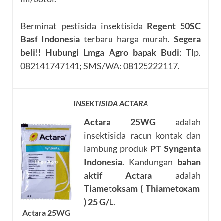
Berminat pestisida insektisida
Regent 50SC
Basf Indonesia
terbaru harga murah.
Segera
beli!!
Hubungi Lmga Agro bapak Budi
: Tlp.
082141747141; SMS/WA: 08125222117.
INSEKTISIDA ACTARA
Actara 25WG
adalah
insektisida racun kontak dan
lambung produk
PT Syngenta
Indonesia
. Kandungan
bahan
aktif Actara
adalah
Tiametoksam ( Thiametoxam
) 25 G/L
.
Actara 25WG