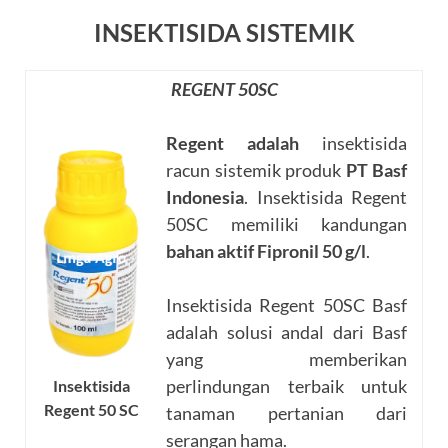
INSEKTISIDA SISTEMIK
REGENT 50SC
Regent adalah
insektisida
racun sistemik produk
PT Basf
Indonesia
. Insektisida Regent
50SC memiliki kandungan
bahan aktif Fipronil 50 g/l
.
Insektisida Regent 50SC Basf
adalah solusi andal dari Basf
yang memberikan
perlindungan terbaik untuk
Insektisida
Regent 50 SC
tanaman pertanian dari
serangan hama.