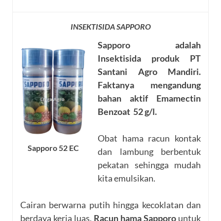
INSEKTISIDA SAPPORO
Sapporo adalah
Insektisida
produk
PT
Santani Agro Mandiri.
Faktanya mengandung
bahan aktif
Emamectin
Benzoat 52 g/l
.
Obat hama racun kontak
Sapporo 52 EC
dan lambung berbentuk
pekatan sehingga mudah
kita emulsikan.
Cairan berwarna putih hingga kecoklatan dan
berdaya kerja luas.
Racun hama Sapporo
untuk