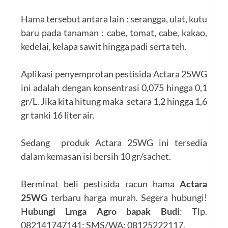
Hama tersebut antara lain : serangga, ulat, kutu
baru pada tanaman : cabe, tomat, cabe, kakao,
kedelai, kelapa sawit hingga padi serta teh.
Aplikasi penyemprotan pestisida Actara 25WG
ini adalah dengan konsentrasi 0,075 hingga 0,1
gr/L. Jika kita hitung maka setara 1,2 hingga 1,6
gr tanki 16 liter air.
Sedang produk Actara 25WG ini tersedia
dalam kemasan isi bersih 10 gr/sachet.
Berminat beli pestisida racun hama
Actara
25WG
terbaru harga murah. Segera hubungi!
H
ubungi Lmga Agro bapak Budi
: Tlp.
082141747141; SMS/WA: 08125222117.